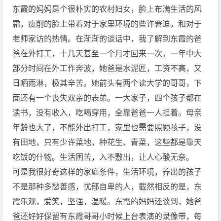
东霞的妈妈是个很朴实的农村妇女，脸上布满生活的风
霜，瘦削的脸上带着对于家里环境的些许窘迫，和对于
老师家访的热情。在渐渐的谈话中，我了解到东霞的爸
爸在外打工，十几天甚至一个月才回来一次，一年中大
部分时间在外工作奔波，她爸是水泥匠，工资不高，又
日晒雨淋，极其辛苦。她前头有两个读大学的哥哥，下
面还有一个丧失双亲的表弟。一大家子，四个孩子都在
读书，没有收入，吃喝穿用，全靠爸爸一人担着。母亲
年龄也大了，不能外出打工，家里也需要照顾孩子，没
有田地，只有少许菜地，种花生、青菜，这些都是靠天
吃饭的什物。生活困苦，入不敷出，让人心酸无奈。
可是我很好奇这样的家庭条件，生活环境，养出的孩子
不是那种多愁善感，忧郁自卑的人，截然相反的是，东
霞乐观，爱笑，坚强，温暖。东霞的妈妈还谈到，她爸
爸还好好保留有东霞哥哥小时候上台表演的录像带，每