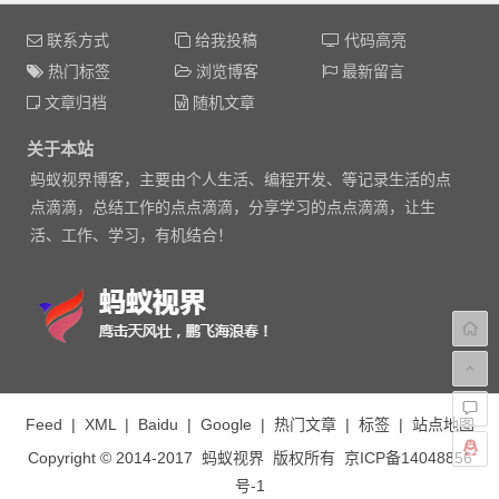
联系方式
给我投稿
代码高亮
热门标签
浏览博客
最新留言
文章归档
随机文章
关于本站
蚂蚁视界博客，主要由个人生活、编程开发、等记录生活的点
点滴滴，总结工作的点点滴滴，分享学习的点点滴滴，让生
活、工作、学习，有机结合！
Feed
|
XML
|
Baidu
|
Google
|
热门文章
|
标签
|
站点地图
Copyright © 2014-2017
蚂蚁视界
版权所有
京ICP备14048856
号-1