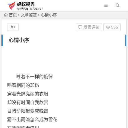
首页
文章鉴赏
心情小序
A+
发表评论
556
心情小序
哼着不一样的旋律
唱着相同的悲伤
穿着光鲜亮丽的衣服
却没有时间自我欣赏
目睹骄阳褪变成晚霞
猜不出雨滴怎么成为雪花