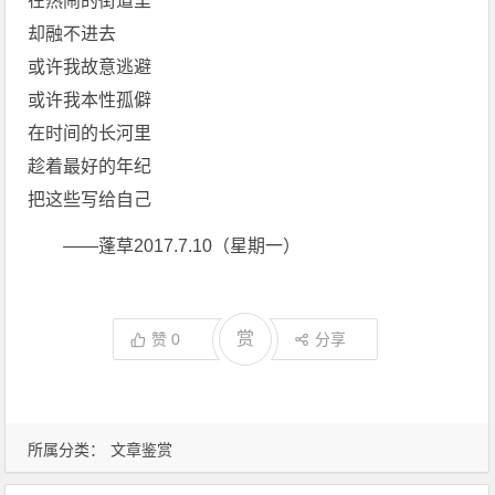
在热闹的街道里
却融不进去
或许我故意逃避
或许我本性孤僻
在时间的长河里
趁着最好的年纪
把这些写给自己
――蓬草2017.7.10（星期一）
赏
赞
0
分享
所属分类：
文章鉴赏