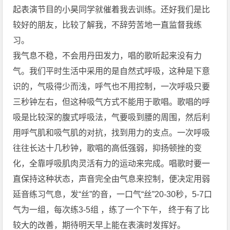
起表演节目的小昊同学就催着我去训练。还好我们是比
较好的朋友，比较了解我，不辞劳苦地一直监督我练
习。
我气息不稳，不会用丹田发力，唱的歌听起来没有力
气。我们平时生活中采用的是自然式呼吸，这种是下意
识的，气吸得少而浅，呼气也不用控制，一次呼吸只要
三秒钟左右，但这种吸气方式不能用于歌唱。歌唱的呼
吸是比较深的腹式呼吸法，气要吸到腰的周围，然后利
用呼气肌和吸气肌的对抗，找到用力的支点。一次呼吸
往往长达十几秒钟，歌唱的高低强弱，抑扬顿挫的变
化，全靠呼吸肌肉灵活有力的运动来完成。唱歌时要一
直保持这种状态，声音完全由气息来控制，便决定用弱
延音练习气息，发“丝”的音，一口气“丝”20-30秒，5-7口
气为一组，每次练3-5组 ，练了一个下午， 终于有了比
较大的改善，期待明天早上能在表演时发挥好。