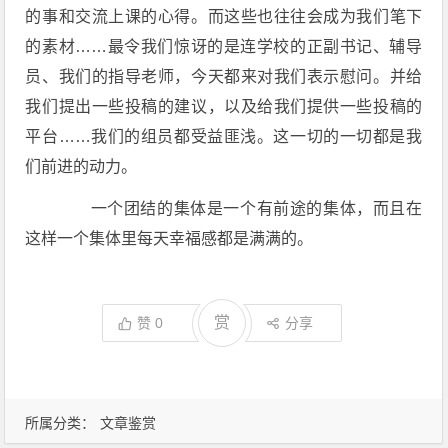
的事和交流上课的心得。而这些也往往会成为我们笔下
的素材……最令我们惊讶的是连学校的正副书记、辅导
员、我们的指导老师，今天都来对我们表示慰问。并给
我们提出一些投稿的建议，以及给我们提供一些投稿的
平台……我们的组员都受益匪浅。这一切的一切都是我
们前进的动力。
一个团结的集体是一个有前途的集体，而且在
这样一个集体里每天幸福感都是满满的。
赏
赞
0
分享
所属分类：
文章鉴赏