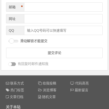
*
邮箱
网址
QQ
滑动解锁才能提交
有回复时邮件通知我
联系方式
给我投稿
代码高亮
热门标签
浏览博客
最新留言
文章归档
随机文章
关于本站