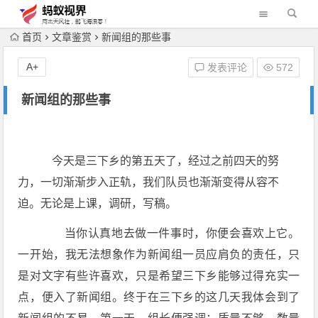
首页
文章鉴赏
新闻组的那些事
A+
发表评论
572
新闻组的那些事
今天是三下乡的第五天了，经过之前四天的努
力，一切渐渐步入正轨，我们队员也渐渐变得从容不
迫。无论是上课，调研，写稿。
当你认真地去做一件事时，你便会喜欢上它。
一开始，我无法想象作为新闻组一员应肩负的责任，只
是对文字有些许喜欢，只是希望三下乡能够过得充实一
点，便入了新闻组。终于在三下乡的这几天我体会到了