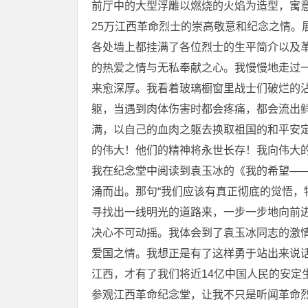
前厅中的大型浮雕以燃烧的火焰为造型，寓意着“
25万江西革命烈士的崇高敬意和纪念之情。
各处墙上都挂满了各位烈士的生平简介以及
的热爱之情与无私奉献之心。我慢慢地走过
来愈深厚。我看着玻璃橱窗里战士们破烂的
躯，当遇到肉体伤害时都会疼痛，都会流出
满，以自己的血肉之躯去换取祖国的和平安
的伟大！他们的精神将永世长存！我向伟大
我在纪念堂中阅读到袁玉冰的《我的希望―
涌而出。那句“我们应该有真正彻底的觉悟
寻找出一线明光的道路来，一步一步地向前
决心不可动摇。我体会到了袁玉冰同志的激
爱国之情。我想正是有了这样勇于站出来说
江西，才有了我们将近14亿中国人民的安定
参观江西革命纪念堂，让我不只是听闻革命