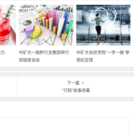
能力
中矿大一路黔行支教团举行
中矿大信控学院“一学一做”参
班级座谈会
观纪念馆
下一篇
“行知”故事序幕