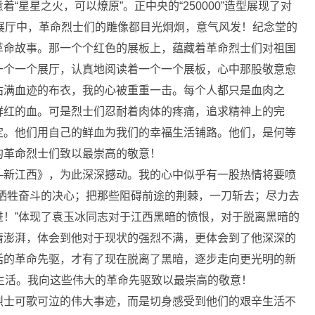
星星之火，可以燎原”。正中央的“250000”造型展现了对
展厅中，革命烈士们的雕像都目光炯炯，意气风发！纪念堂的
革命故事。那一个个红色的展板上，蕴藏着革命烈士们对祖国
一个一个展厅，认真地阅读着一个一个展板，心中那股敬意愈
沾满血迹的布衣，我的心被重重一击。每个人都只是血肉之
鲜红的血。可是烈士们忍耐着肉体的疼痛，追求精神上的完
定。他们用自己的鲜血为我们的幸福生活铺路。他们，是何等
的革命烈士们致以最崇高的敬意！
―新江西》，为此深深撼动。我的心中似乎有一股热情将要喷
，牺牲奋斗的决心；把那些阻碍前途的荆棘，一刀斩去；尽力去
进！”体现了袁玉冰同志对于江西黑暗的愤恨，对于脱离黑暗的
情澎湃，体会到他对于现状的强烈不满，更体会到了他深深的
话的革命先驱，才有了现在脱离了黑暗，逐步走向更光明的新
生活。我向这些伟大的革命先驱致以最崇高的敬意！
烈士可歌可泣的伟大事迹，而是切身感受到他们的艰辛生活不