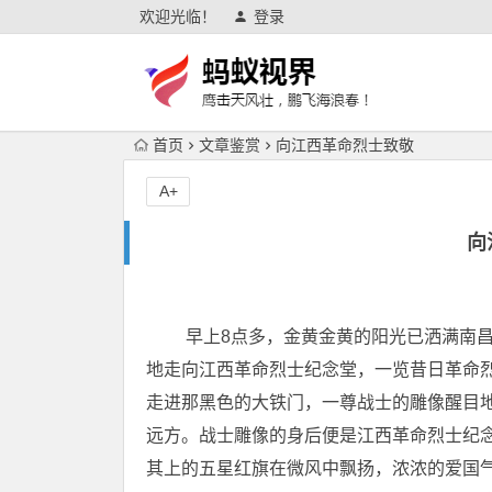
欢迎光临！
登录
首页
文章鉴赏
向江西革命烈士致敬
A+
向
早上8点多，金黄金黄的阳光已洒满南昌
地走向江西革命烈士纪念堂，一览昔日革命
走进那黑色的大铁门，一尊战士的雕像醒目
远方。战士雕像的身后便是江西革命烈士纪
其上的五星红旗在微风中飘扬，浓浓的爱国