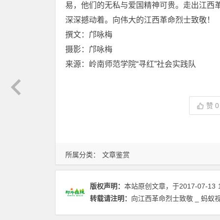
易，他们的无私与爱国精神可贵。走出江西
深深撼动着。向伟大的江西革命烈士致敬！
撰文：邝咏梅
摄影：邝咏梅
来源：岭南师范学院“寻红”社会实践队
赞
0
所属分类：
文章鉴赏
版权声明：
本站原创文章，于2017-07-13
转载请注明：
向江西革命烈士致敬 _ 蚂蚁