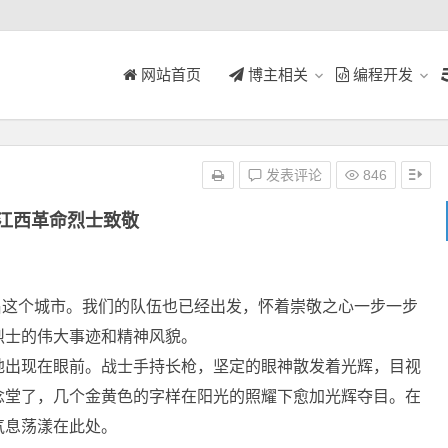
网站首页
博主相关
编程开发
发表评论
846
江西革命烈士致敬
这个城市。我们的队伍也已经出发，怀着崇敬之心一步一步
烈士的伟大事迹和精神风貌。
地出现在眼前。战士手持长枪，坚定的眼神散发着光辉，目视
念堂了，几个金黄色的字样在阳光的照耀下愈加光辉夺目。在
气息荡漾在此处。