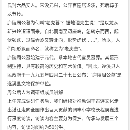
氏封六品安人。宋没元兴，公弃官隐居遂溪，死后葬于
龙节岭。
庐陵周公暮为何叫“老虎暮”？据地理先生说：“是以龙从
新兴岭迢迢而来，自北而南至迈座岭，忽转东而西，起
伏顿跌，过猫弄岭又转北向，形势虎伏……”，所以，人
们视形象而命名，就称之为“老虎墓”。
庐陵周公墓始建于元代，系本地古代官员墓葬。其墓形
制独特，具有较高的历史和艺术价值。”因此，遂溪县人
民政府于一九九五年四月二十七日公布：“庐陵周公墓”是
遂溪县文物保护单位。
周公后人为调研组成员讲解
上午完成调研任务后，我们继续对推动调丰古迹文化走
出湛江走向全国作出巨大贡献的调丰小学校长程侯鑫进
行深度访谈，访谈内容主要分为保护、传承与发展三个
内容，访谈时间约为50分钟。