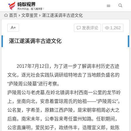
首页
文章鉴赏
湛江遂溪调丰古迹文化
A+
发表评论
1,262
湛江遂溪调丰古迹文化
2017年7月12日，为了进一步了解调丰村历史古迹
文化，逐光社会实践队调研组特地去了当地颇负盛名的
“庐陵周公陵墓”进行考察。
庐陵周公与老虎墓,在岭北镇调丰村西南一公里的龙节岭
上，坐南向北，安息着雷琼周氏的始祖――“庐陵周公”。
公名复，字希圣，原籍江西庐陵，是宋朝宰相周必大之
后裔。南宋未年，公奉旨来粤任雷州知路。任职期间，
公忠直廉明，爱民如子，政绩伟丰，诰赠宣义郎，妣陈