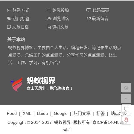
联系方式
给我投稿
代码高亮
热门标签
浏览博客
最新留言
文章归档
随机文章
关于本站
蚂蚁视界博客，主要由个人生活、编程开发、等记录生活的点
点滴滴，总结工作的点点滴滴，分享学习的点点滴滴，让生
活、工作、学习，有机结合！
Feed
|
XML
|
Baidu
|
Google
|
热门文章
|
标签
|
站点地图
Copyright © 2014-2017
蚂蚁视界
版权所有
京ICP备14048856
号-1