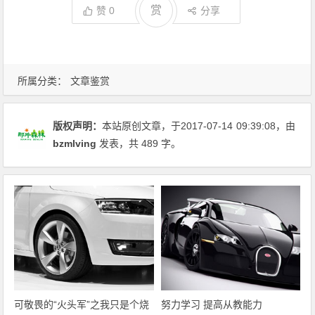
赏
赞
0
分享
所属分类：
文章鉴赏
版权声明：
本站原创文章，于2017-07-14
09:39:08
，由
bzmlving
发表，共 489 字。
可敬畏的“火头军”之我只是个烧
努力学习 提高从教能力