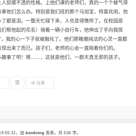
让人捉摸不透的性格。上他们课的老师们，真的一个个被气得
该拿他们怎么办。特别是我们班的那个马加宝，特喜欢闹，他
多了都是泪。一整天忙碌下来，人也变得憔悴了。在校园逛
我们帮他起的花名）骑着一辆小自行车，他伸出了手向我挥
好”，我的心一下子就被融化了。他们那稚嫩纯洁的心灵一直都
表现出来了而已。孩子们，老师的心会一直陪着你们的。
多趣事了吧！嗯……，这就是他们，一群天真无邪的孩子。
赏
分享
19:55:31
，由
bzmlving
发表，共 536 字。