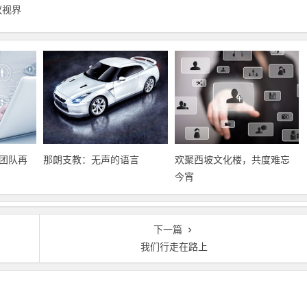
蚁视界
团队再
那朗支教：无声的语言
欢聚西坡文化楼，共度难忘
今宵
下一篇
我们行走在路上