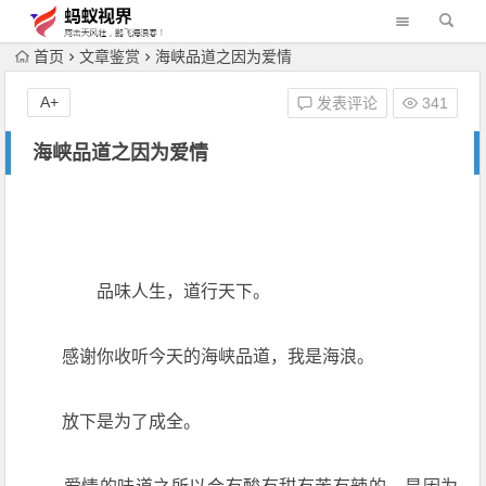
首页
文章鉴赏
海峡品道之因为爱情
A+
发表评论
341
海峡品道之因为爱情
品味人生，道行天下。
感谢你收听今天的海峡品道，我是海浪。
放下是为了成全。