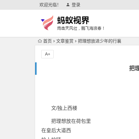
欢迎光临！
登录
首页
文章鉴赏
把理想放进少年的行襄
A+
把
文/独上西楼
把理想放在荷包里
在皇后大道西