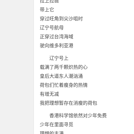
拉上拉链
带上它
穿过旺角到尖沙咀时
辽宁号航母
正穿过台湾海域
驶向维多利亚港
辽宁号上
载满了两千颗炽热的心
皇后大道东人潮汹涌
荷包们忙着瘦身的热情
有增无减
我把理想暂存在消瘦的荷包
香港科学馆依然对少年免费
少年在里面寻觅
理想的丰满