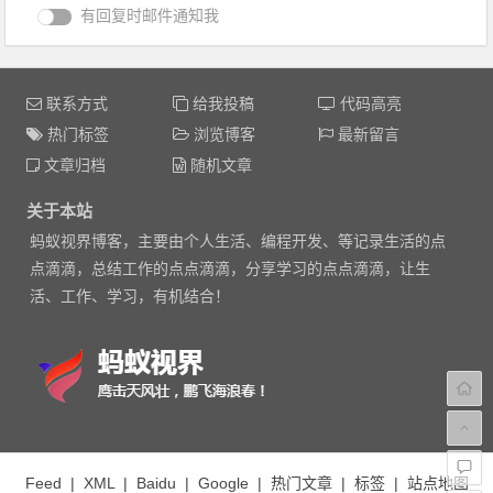
有回复时邮件通知我
联系方式
给我投稿
代码高亮
热门标签
浏览博客
最新留言
文章归档
随机文章
关于本站
蚂蚁视界博客，主要由个人生活、编程开发、等记录生活的点
点滴滴，总结工作的点点滴滴，分享学习的点点滴滴，让生
活、工作、学习，有机结合！
Feed
|
XML
|
Baidu
|
Google
|
热门文章
|
标签
|
站点地图