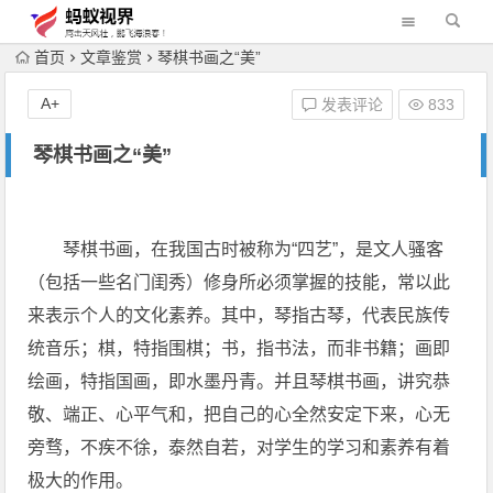
首页
文章鉴赏
琴棋书画之“美”
A+
发表评论
833
琴棋书画之“美”
琴棋书画，在我国古时被称为“四艺”，是文人骚客
（包括一些名门闺秀）修身所必须掌握的技能，常以此
来表示个人的文化素养。其中，琴指古琴，代表民族传
统音乐；棋，特指围棋；书，指书法，而非书籍；画即
绘画，特指国画，即水墨丹青。并且琴棋书画，讲究恭
敬、端正、心平气和，把自己的心全然安定下来，心无
旁骛，不疾不徐，泰然自若，对学生的学习和素养有着
极大的作用。