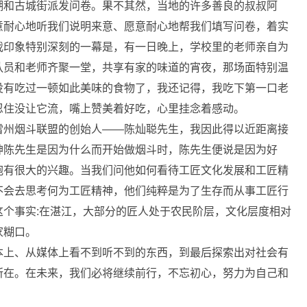
湖和古城街派发问卷。果不其然，当地的许多善良的叔叔阿
意耐心地听我们说明来意、愿意耐心地帮我们填写问卷，着实
我印象特别深刻的一幕是，有一日晚上，学校里的老师亲自为
队员和老师齐聚一堂，共享有家的味道的宵夜，那场面特别温
没有吃过一顿如此美味的食物了，我还记得，我吃下第一口老
忍住没让它流，嘴上赞美着好吃，心里挂念着感动。
雷州烟斗联盟的创始人――陈灿聪先生，我因此得以近距离接
神陈先生是因为什么而开始做烟斗时，陈先生便说是因为好
抱有很大的兴趣。当我们问他如何看待工匠文化发展和工匠精
不会去思考何为工匠精神，他们纯粹是为了生存而从事工匠行
个事实:在湛江，大部分的匠人处于农民阶层，文化层度相对
家糊口。
本上、从媒体上看不到听不到的东西，到最后探索出对社会有
所在。在未来，我们必将继续前行，不忘初心，努力为自己和