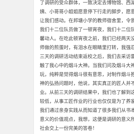
了调研的受众群体，一致决定去博物馆、西
姨、小哥哥小姐姐愿意停下行走的脚步，愿
让我们感动。在邦塘小学的教师宿舍里，令
我们十二位队员做了一顿宵夜，我们十二位
馨动人。在吃此顿宵夜之前，我们已经两天
师做的煎蛋时，有泪水在眼睛里打转，我强
三天的调研活动结束返校之后，我们去采访
触了我心中的烟斗大神。当我们问及烟斗大
玩，纯粹是觉得烟斗很有意思，对制作烟斗
神的弘扬问题时，他说，其实真正的匠人并
业。从前三天的调研结果中，我们也了解到这
较低，从事工匠作业的行业也仅仅是为了养
我们通过亲身实践从而知道了很多我们从书
意义的价值观点，我想，这便是调研的意义
社会交上一份完美的答卷！