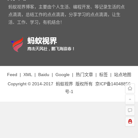
联系方式
给我投稿
代码高亮
热门标签
浏览博客
最新留言
文章归档
随机文章
关于本站
蚂蚁视界博客，主要由个人生活、编程开发、等记录生活的点
点滴滴，总结工作的点点滴滴，分享学习的点点滴滴，让生
活、工作、学习，有机结合！
Feed
|
XML
|
Baidu
|
Google
|
热门文章
|
标签
|
站点地图
Copyright © 2014-2017
蚂蚁视界
版权所有
京ICP备14048856
号-1