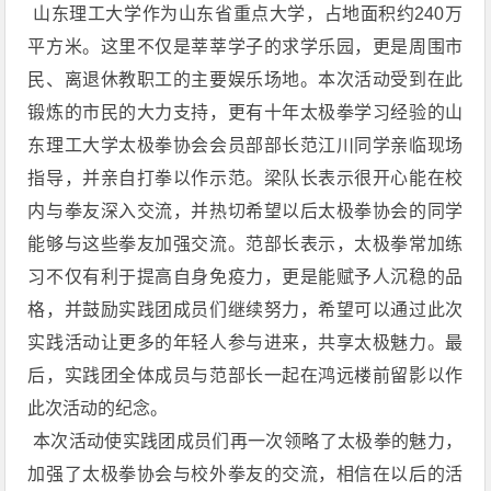
山东理工大学作为山东省重点大学，占地面积约240万
平方米。这里不仅是莘莘学子的求学乐园，更是周围市
民、离退休教职工的主要娱乐场地。本次活动受到在此
锻炼的市民的大力支持，更有十年太极拳学习经验的山
东理工大学太极拳协会会员部部长范江川同学亲临现场
指导，并亲自打拳以作示范。梁队长表示很开心能在校
内与拳友深入交流，并热切希望以后太极拳协会的同学
能够与这些拳友加强交流。范部长表示，太极拳常加练
习不仅有利于提高自身免疫力，更是能赋予人沉稳的品
格，并鼓励实践团成员们继续努力，希望可以通过此次
实践活动让更多的年轻人参与进来，共享太极魅力。最
后，实践团全体成员与范部长一起在鸿远楼前留影以作
此次活动的纪念。
本次活动使实践团成员们再一次领略了太极拳的魅力，
加强了太极拳协会与校外拳友的交流，相信在以后的活