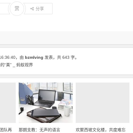
赏
分享
16:36:40
，由
bzmlving
发表，共 643 字。
“美” _ 蚂蚁视界
团队再
那朗支教：无声的语言
欢聚西坡文化楼，共度难忘