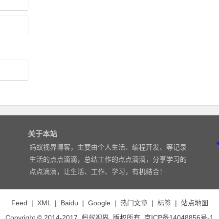
关于本站
蚂蚁视界博客，主要由个人生活、编程开发、等记录
生活的点点滴滴，总结工作的点点滴滴，分享学习的
点点滴滴，让生活、工作、学习，有机结合！
Feed
|
XML
|
Baidu
|
Google
|
热门文章
|
标签
|
站点地图
Copyright © 2014-2017
蚂蚁视界
版权所有
京ICP备14048856号-1