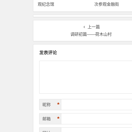
观纪念馆
次参观金融街
上一篇
调研初篇――荷木山村
发表评论
*
昵称
*
邮箱