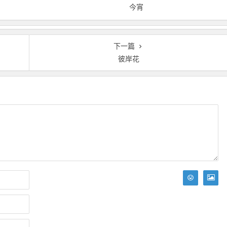
今宵
下一篇
彼岸花