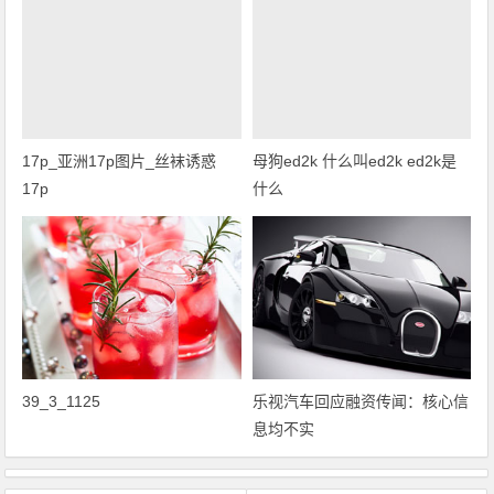
17p_亚洲17p图片_丝袜诱惑
母狗ed2k 什么叫ed2k ed2k是
17p
什么
39_3_1125
乐视汽车回应融资传闻：核心信
息均不实