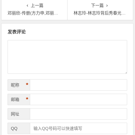
上一篇
下一篇
邓丽欣-传册(方力申,邓丽欣-邓丽欣新歌《戒心》
林志玲-林志玲背后秀春光-林志玲因在大连拍戏
文章导航
发表评论
*
昵称
*
邮箱
网址
QQ