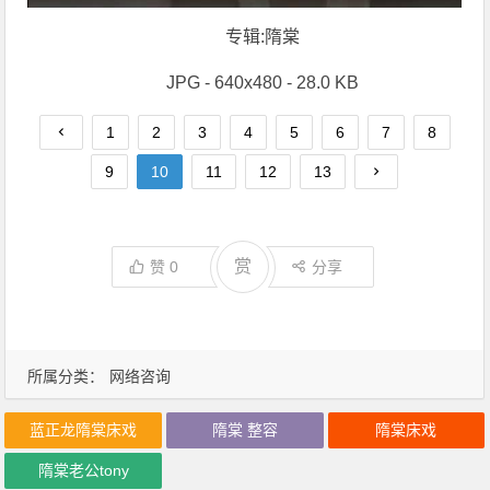
专辑:隋棠
JPG - 640x480 - 28.0 KB
1
2
3
4
5
6
7
8
9
10
11
12
13
赏
赞
0
分享
所属分类：
网络咨询
蓝正龙隋棠床戏
隋棠 整容
隋棠床戏
隋棠老公tony