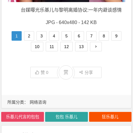
台媒曝光乐基儿与黎明离婚协议:一年内避谈感情
JPG - 640x480 - 142 KB
1
2
3
4
5
6
7
8
9
10
11
12
13
赏
赞
0
分享
所属分类：
网络咨询
乐基儿代言的包包
包包 乐基儿
狂乐基儿