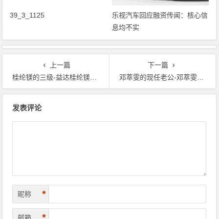
39_3_1125
乐视汽车回应融资传闻：核心信
息均不实
上一篇
下一篇
桂纶镁的三级-益达桂纶镁结局-益达 桂纶镁 结局
邓萃雯的现任老公-邓萃雯内地后援会
文章导航
发表评论
*
昵称
*
邮箱