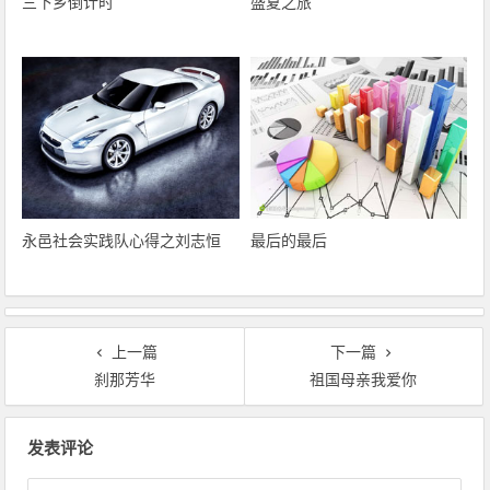
三下乡倒计时
盛夏之旅
永邑社会实践队心得之刘志恒
最后的最后
上一篇
下一篇
刹那芳华
祖国母亲我爱你
文章导航
发表评论