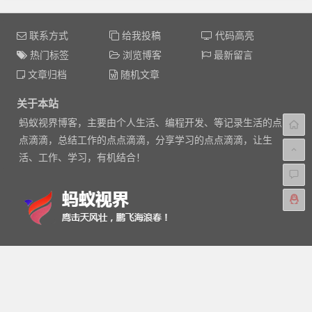
联系方式
给我投稿
代码高亮
热门标签
浏览博客
最新留言
文章归档
随机文章
关于本站
蚂蚁视界博客，主要由个人生活、编程开发、等记录生活的点
点滴滴，总结工作的点点滴滴，分享学习的点点滴滴，让生
活、工作、学习，有机结合！
Feed
|
XML
|
Baidu
|
Google
|
热门文章
|
标签
|
站点地图
Copyright © 2014-2017
蚂蚁视界
版权所有
京ICP备14048856