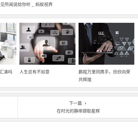
见所闻说给你听 _ 蚂蚁视界
汇演吗
人生总有不如意
鹏程万里同携手，欣欣向荣
共辉煌
下一篇
在时光的静岸撷取星辉