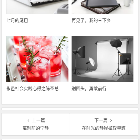
七月的尾巴
再见了，我的三下乡
永邑社会实践心得之陈圣总
别回头，勇敢前行
上一篇
下一篇
离别前的宁静
在时光的静岸撷取星辉