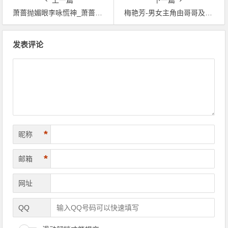
萧蔷抛媚眼李咏慌神_萧蔷年轻时候的照片
梅艳芳-男女主角由哥哥及梅艳芳-梅艳芳遗产谜团加剧
文章导航
发表评论
*
昵称
*
邮箱
网址
QQ