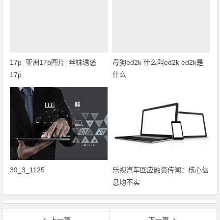
17p_亚洲17p图片_丝袜诱惑
母狗ed2k 什么叫ed2k ed2k是
17p
什么
39_3_1125
乐视汽车回应融资传闻：核心信
息均不实
上一篇
下一篇