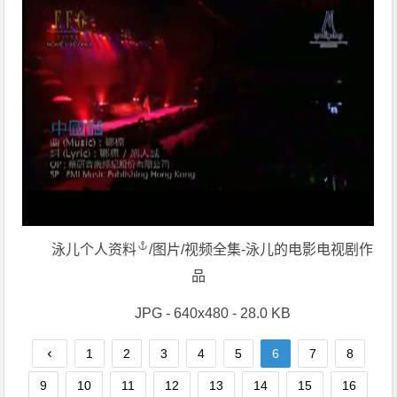
泳儿个人资料
/图片/视频全集-泳儿的电影电视剧作
品
JPG - 640x480 - 28.0 KB
1
2
3
4
5
6
7
8
9
10
11
12
13
14
15
16