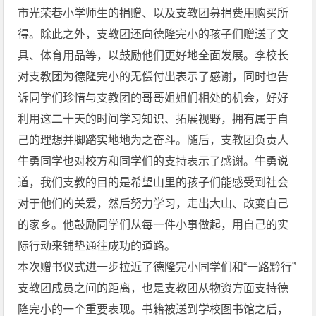
市光荣巷小学师生的捐赠、以及支教团募捐费用购买所
得。除此之外，支教团还向德隆完小的孩子们赠送了文
具、体育用品等，以鼓励他们更好地全面发展。李校长
对支教团为德隆完小的无偿付出表示了感谢，同时也告
诉同学们珍惜与支教团的哥哥姐姐们相处的机会，好好
利用这二十天的时间学习知识、拓展视野，拥有属于自
己的理想并脚踏实地地为之奋斗。随后，支教团负责人
牛勇同学也对校方和同学们的支持表示了感谢。牛勇说
道，我们支教的目的是希望山里的孩子们能感受到社会
对于他们的关爱，然后努力学习，走出大山、改变自己
的家乡。他鼓励同学们从每一件小事做起，用自己的实
际行动来铺垫通往成功的道路。
本次赠书仪式进一步拉近了德隆完小同学们和“一路黔行”
支教团成员之间的距离，也是支教团从物资方面支持德
隆完小的一个重要表现。书籍被送到学校图书馆之后，