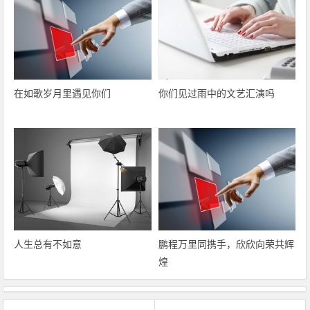
在如歌岁月里遇见你们
你们见过雨中的文艺汇演吗
人生总有不如意
鹏程万里同携手，欣欣向荣共辉
煌