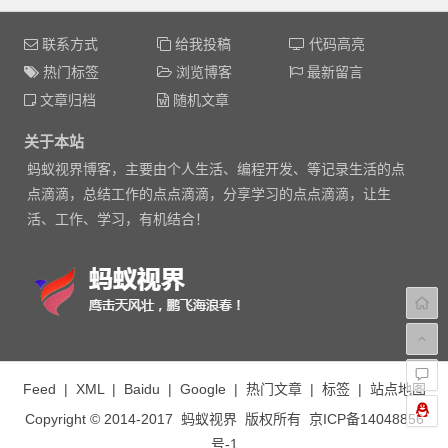
联系方式
给我投稿
代码高亮
热门标签
浏览博客
最新留言
文章归档
随机文章
关于本站
蚂蚁视界博客，主要由个人生活、编程开发、等记录生活的点
点滴滴，总结工作的点点滴滴，分享学习的点点滴滴，让生
活、工作、学习，有机结合！
Feed
|
XML
|
Baidu
|
Google
|
热门文章
|
标签
|
站点地图
Copyright © 2014-2017
蚂蚁视界
版权所有
京ICP备14048856
号-1