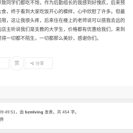
导致同学们都吃不饱，作为后勤组长的我感到好愧疚，后来预
伙食，终于看到大家吃饭开心的模样，心中欣慰了许多。但最
局限，这让我很头疼，后来住在楼上的老师说可以搭我去远的
的店主听说我们是支教的大学生，价格都有优惠给我们，来到
觉得一切都不陌生，一切都那么美妙，感谢你们。
赏
分享
09:49:51
，由
bzmlving
发表，共 454 字。
视界