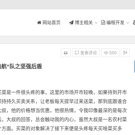
网站首页
博主相关
编程开发
发表评论
550
启航”队之坚强后盾
菜是一件很头疼的事，这里的市场开市较晚，如果待到开市
保持持久买卖关系，让老板每天提早过来送菜，那到底跟谁合
大叔，他的价格想当优惠，他很热情，令我印像最深的是每次
话，大叔的回答，总会触动我的内心，虽然大叔是一名农村菜
个方面。买菜的对象解决了接下来便是头疼每天买啥菜买多