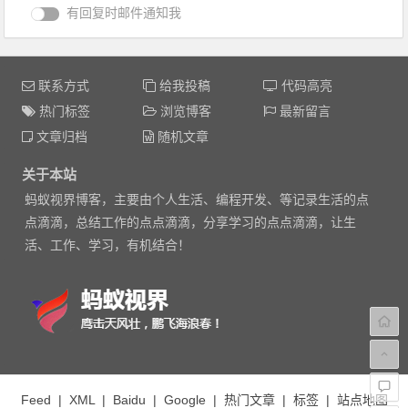
有回复时邮件通知我
联系方式
给我投稿
代码高亮
热门标签
浏览博客
最新留言
文章归档
随机文章
关于本站
蚂蚁视界博客，主要由个人生活、编程开发、等记录生活的点
点滴滴，总结工作的点点滴滴，分享学习的点点滴滴，让生
活、工作、学习，有机结合！
Feed
|
XML
|
Baidu
|
Google
|
热门文章
|
标签
|
站点地图