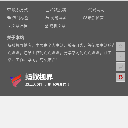
联系方式
给我投稿
代码高亮
热门标签
浏览博客
最新留言
文章归档
随机文章
关于本站
蚂蚁视界博客，主要由个人生活、编程开发、等记录生活的点
点滴滴，总结工作的点点滴滴，分享学习的点点滴滴，让生
活、工作、学习，有机结合！
Feed
|
XML
|
Baidu
|
Google
|
热门文章
|
标签
|
站点地图
Copyright © 2014-2017
蚂蚁视界
版权所有
京ICP备14048856
号-1