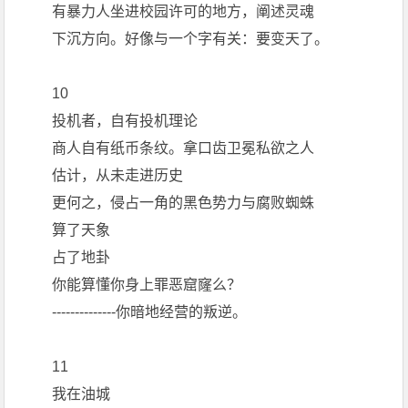
有暴力人坐进校园许可的地方，阐述灵魂
下沉方向。好像与一个字有关：要变天了。
10
投机者，自有投机理论
商人自有纸币条纹。拿口齿卫冕私欲之人
估计，从未走进历史
更何之，侵占一角的黑色势力与腐败蜘蛛
算了天象
占了地卦
你能算懂你身上罪恶窟窿么？
--------------你暗地经营的叛逆。
11
我在油城