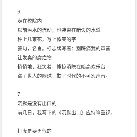
6
走在校院内
以前污水的流动，也装束在暗设的水道
种上几束花，写上微笑的字
警句，名言。标志牌写着：别踩痛我的声音
让发臭的腐烂物
悄悄地，狂笑着，掳掠消隐在暗高欢乐台
盗了世人的眼球，欺了时代的不可恕声音。
7
沉默是没有出口的
前几日，我写下的《沉默出口》应持笔重视。
.
打虎是要勇气的