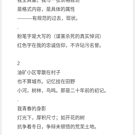
我全具备。我与一张表格叙述
是格式内容，是具体的属性
----------有规范的过去，现状。
.
粉笔字是大写的（谋害杀死的真实悼词）
红色字在我的忠诚信仰，不许玷污名誉。
2
油矿小区零散在村子
也不算城市。记忆挂在田野
小河，树林，鸟鸣。那是二十年前的初记。
.
我青春的身影
灯光下，厚积尺寸；如开花的树
抗争着冬日，争辩未顿悟的荒芜土地。