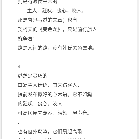
狗是有遗传基因的
------主人，狂吠，丧心，咬人。
那是鲁迅写过的文章；也有
契柯夫的《变色龙》，只是前行旅人
抗争着：
路是人间的路，没有姓氏黑色属地。
4
鹦鹉是灵巧的
重复主人话语，向来访客人，
提前发布拟好的心术语。它不如狗
的狂吠，丧心，咬人
可高居屋内宠养，污染一屋声音。
.
也有窗外鸟鸣，它们晨起高歌