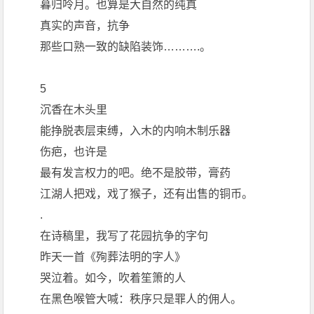
暮归呤月。也算是大自然的纯真
真实的声音，抗争
那些口熟一致的缺陷装饰……….。
5
沉香在木头里
能挣脱表层束缚，入木的内响木制乐器
伤疤，也许是
最有发言权力的吧。绝不是胶带，膏药
江湖人把戏，戏了猴子，还有出售的铜币。
.
在诗稿里，我写了花园抗争的字句
昨天一首《殉葬法明的字人》
哭泣着。如今，吹着笙箫的人
在黑色喉管大喊：秩序只是罪人的佣人。