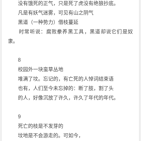
没有饿死的正气，只是死了虎没有绝狼抄底。
凡是有妖气迷雾，可见有山之阴气
黑道（一种势力）借枝蔓延
时常听说：腐败豢养黑工具，黑道却说它们是奴
隶。
8
校园外一块蛮草丛地
堆满了坟。忘记的，有亡死的人悼词结束语
也有，人们至今未忘掉的：断了肢，割了头
的人，好像沉放了许久，许久了年代的年代。
9
死亡的枝是不发芽的
坟地是不会游走的。可如今，