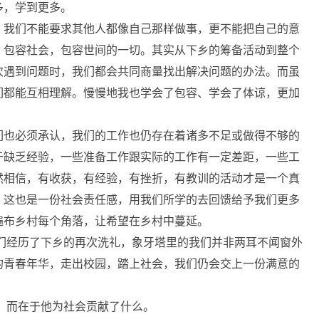
多，学到更多。
我们不能要求其他人都像自己那样做事，更不能把自己的意
，包容社会，包容世间的一切。其实从下乡的筹备活动到整个
次遇到问题时，我们都会共同商量找出解决问题的办法。而虽
们都能互相理解。慢慢地我也学会了包容、学会了体谅，更加
也必须承认，我们的工作也仍存在着诸多不足或做得不够的
于缺乏经验，一些准备工作跟实际的工作有一定差距，一些工
然相信，有收获，有经验，有挫折，有教训的活动才是一个真
，这也是一份社会责任感，用我们所学的去回馈给予我们更多
遍布乡村每个角落，让希望在乡村中蔓延。
们经历了下乡的再次洗礼，象牙塔里的我们并非两耳不闻窗外
的青春年华，走出校园，踏上社会，我们仍会交上一份满意的
，而在于他为社会贡献了什么。