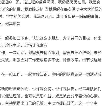
短短的一天，这过程的点点滴滴，我仍然历历在目。我是负
讨论的情景，我满腔热情;当我想起在每次活动中大伙忙碌的
时，学生的笑容时，我满盈开心。成长看似是一瞬间的事情，
，何其珍贵!
一起参加三下乡，认识这么多朋友，为了共同的目标，付出
，珍惜生活，珍惜让我富有!
工作，一次活动，都需要去精心策划，需要去细心准备。未经
此失彼，那就会对工作造成诸多不便，降低效率。细节永远是
在一起工作，一起宣传知识，良好的团队意识是一切活动成
新的想法与体会，也许是喜悦，也许是忧伤，经常与队员们
可以促进理解，也可以集思广益，或是彼此分享喜悦的心情。
，主动地提出自己的见解，主动地提出疑问。这一个个主