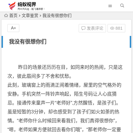
首页
文章鉴赏
我没有很想你们
A+
发表评论
881
我没有很想你们
昨日的场景还历历在目，如同来时的热闹，只是这
次，彼此眉间多了不舍和忧愁。
此刻，玻璃窗上的雨滴正闹着情绪，屋里的空气格外的
安静。手机突然一阵铃声响起，陌生号码让人心底猜
忌。接通传来童声一片“老师好”,方然醒悟，是孩子们。
虽是短暂的3分钟，却也感受到了孩子们如火如荼的热
情。“老师你什么时候回来看我们，我们真得很想你”，
“嗯，老师如果方便就回去看你们哦”，“那老师你一定要