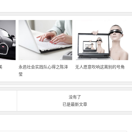
美
永邑社会实践队心得之陈泽
无人愿意吹响这离别的号角
莹
没有了
已是最新文章