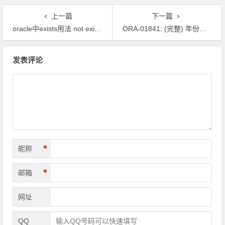
中）扩展”
上一篇
下一篇
oracle中exists用法 not exists的用法 与in not in比较
ORA-01841: (完整) 年份值必须介于 -4713 和 +9999 之间, 且不为 0
文章导航
发表评论
*
昵称
*
邮箱
网址
QQ