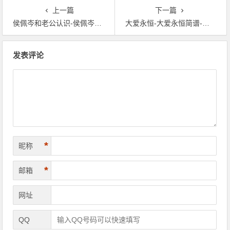
上一篇
下一篇
侯佩岑和老公认识-侯佩岑产子-侯佩岑素颜-韩庚 侯佩岑
大爱永恒-大爱永恒简谱-蒋大为大爱永恒-大爱永恒的理解
文章导航
发表评论
*
昵称
*
邮箱
网址
QQ