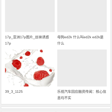
17p_亚洲17p图片_丝袜诱惑
母狗ed2k 什么叫ed2k ed2k是
17p
什么
39_3_1125
乐视汽车回应融资传闻：核心信
息均不实