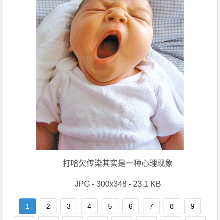
打哈欠传染其实是一种心理现象
JPG - 300x348 - 23.1 KB
1
2
3
4
5
6
7
8
9