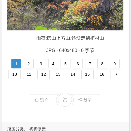
雨荷:房山上方山,还没走到棺材山
JPG - 640x480 - 0 字节
1
2
3
4
5
6
7
8
9
10
11
12
13
14
15
16
赏
赞
0
分享
所属分类：
狗狗健康