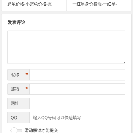
鳄龟价格-小鳄龟价格-真鳄龟价格-野生鳄龟价格
一红星身价暴涨-一红星-世界杯让j罗身价涨157%
文章导航
发表评论
*
昵称
*
邮箱
网址
QQ
滑动解锁才能提交