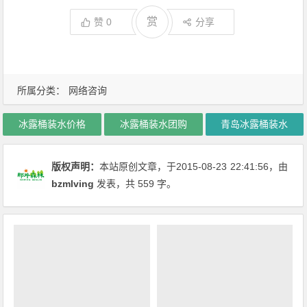
赏
赞
0
分享
所属分类：
网络咨询
冰露桶装水价格
冰露桶装水团购
青岛冰露桶装水
版权声明：
本站原创文章，于2015-08-23
22:41:56
，由
bzmlving
发表，共 559 字。