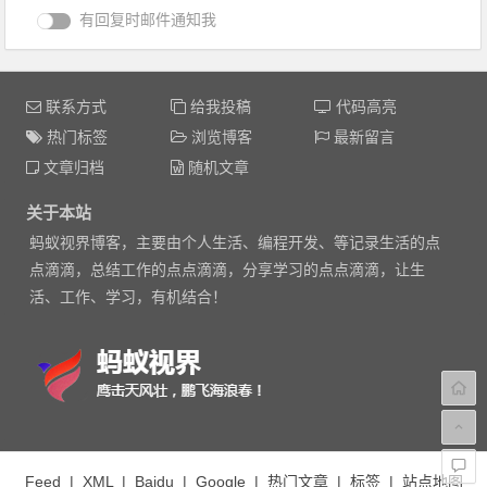
有回复时邮件通知我
联系方式
给我投稿
代码高亮
热门标签
浏览博客
最新留言
文章归档
随机文章
关于本站
蚂蚁视界博客，主要由个人生活、编程开发、等记录生活的点
点滴滴，总结工作的点点滴滴，分享学习的点点滴滴，让生
活、工作、学习，有机结合！
Feed
|
XML
|
Baidu
|
Google
|
热门文章
|
标签
|
站点地图