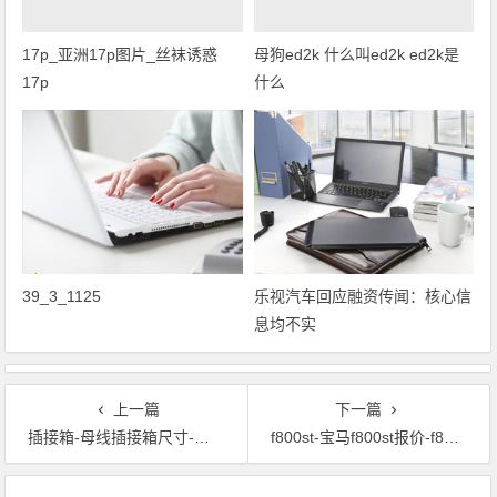
17p_亚洲17p图片_丝袜诱惑
母狗ed2k 什么叫ed2k ed2k是
17p
什么
39_3_1125
乐视汽车回应融资传闻：核心信
息均不实
上一篇
下一篇
插接箱-母线插接箱尺寸-电缆插接箱-西门子插接箱
f800st-宝马f800st报价-f800st价格-F800ST Forum
文章导航