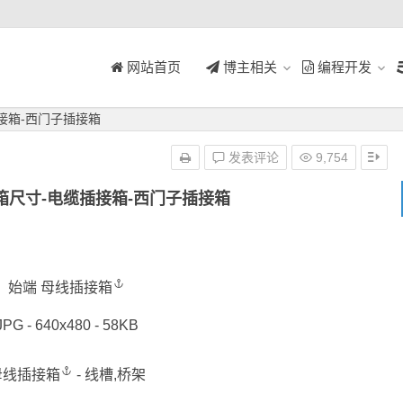
网站首页
博主相关
编程开发
接箱-西门子插接箱
发表评论
9,754
箱尺寸-电缆插接箱-西门子插接箱
始端
母线插接箱
JPG - 640x480 - 58KB
母线插接箱
- 线槽,桥架