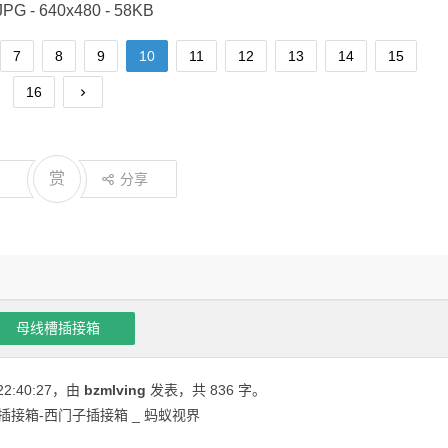
JPG - 640x480 - 58KB
7
8
9
10
11
12
13
14
15
16
赏
分享
母线槽插接箱
22:40:27
，由
bzmlving
发表，共 836 字。
插接箱-西门子插接箱 _ 蚂蚁视界