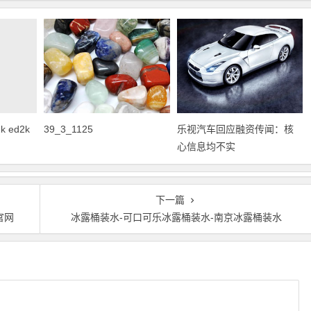
 ed2k
39_3_1125
乐视汽车回应融资传闻：核
心信息均不实
下一篇
官网
冰露桶装水-可口可乐冰露桶装水-南京冰露桶装水