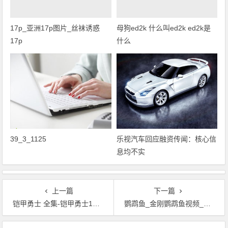
17p_亚洲17p图片_丝袜诱惑
母狗ed2k 什么叫ed2k ed2k是
17p
什么
39_3_1125
乐视汽车回应融资传闻：核心信
息均不实
上一篇
下一篇
铠甲勇士 全集-铠甲勇士13-铠甲勇士7
鹦鹉鱼_金刚鹦鹉鱼视频_金刚鹦鹉鱼价格
文章导航