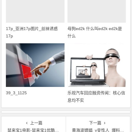
17p_亚洲17p图片_丝袜诱惑
母狗ed2k 什么叫ed2k ed2k是
17p
什么
39_3_1125
乐视汽车回应融资传闻：核心信
息均不实
上一篇
下一篇
鼠来宝1电影-鼠来宝1优酷-金花鼠兄弟
黄海波嫖娼_v变性人_爆料接连跟两个_卖淫女x.j