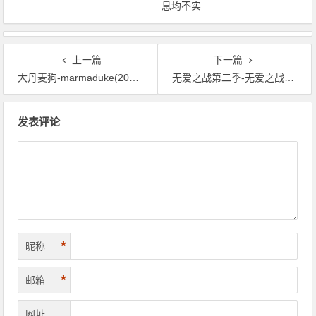
息均不实
上一篇
下一篇
大丹麦狗-marmaduke(2010)蓝光封套
无爱之战第二季-无爱之战结局-无爱之战小说
文章导航
发表评论
*
昵称
*
邮箱
网址