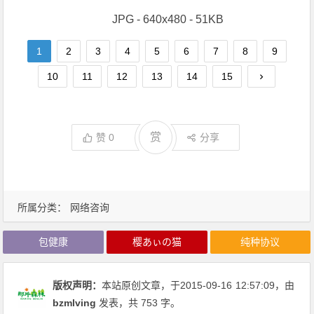
JPG - 640x480 - 51KB
1
2
3
4
5
6
7
8
9
10
11
12
13
14
15
赏
赞
0
分享
所属分类：
网络咨询
包健康
樱あぃの猫
纯种协议
版权声明：
本站原创文章，于2015-09-16
12:57:09
，由
bzmlving
发表，共 753 字。