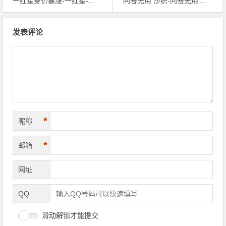
一红星身价暴涨-一红星-世界杯让j罗身价涨157%
问答无用 沙织-问答无用 沙织 rmvb-问答无用 沙织1
文章导航
发表评论
*
昵称
*
邮箱
网址
QQ
滑动解锁才能提交