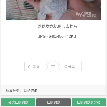
鹦鹉发烧友,用心去养鸟
JPG - 640x480 - 42KB
赏
赞
0
分享
所属分类：
网络咨询
帝汶红翅鹦鹉
红翅鹦鹉
红翅鹦鹉多少钱