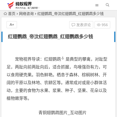
首页
网络咨询
红翅鹦鹉_帝汶红翅鹦鹉_红翅鹦鹉多少钱
A+
发表评论
956
红翅鹦鹉_帝汶红翅鹦鹉_红翅鹦鹉多少钱
宠物视界导读：
红翅鹦鹉
是典型的攀禽，对趾型
足，两趾向前两趾向后，适合抓握，鸟喙强劲有力，可
以食用硬壳果。羽色鲜艳。栖息于森林、棕榈树林、开
阔的平原以及林地、农耕区等。通常成对或是小群体活
动，主要的食物为水果、浆果、种子、坚果、花朵以及
植物嫩芽等。
青铜翅鹦鹉图片_互动图片