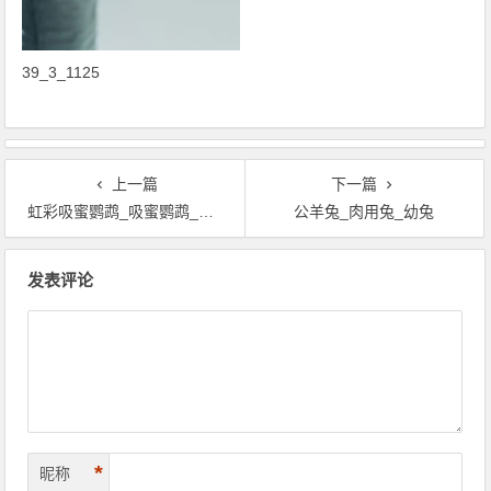
39_3_1125
乐视汽车回应融资传闻：核心信
息均不实
上一篇
下一篇
虹彩吸蜜鹦鹉_吸蜜鹦鹉_鹦鹉鸟
公羊兔_肉用兔_幼兔
文章导航
发表评论
*
昵称