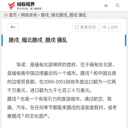
首页
网络咨询
腊戌_缅北腊戌_腊戌 骚乱
A+
发表评论
1,600
腊戌_缅北腊戌_腊戌 骚乱
导读：是缅甸北部掸邦的首府，位于缅甸东北部，
是缅甸离中国边境最近的一个城市。
腊戌
和中国云南
的边境贸易额，在2000-2001财政年度出口额为一亿两
千万美元，进口额为九千七百三十万美元。
腊戌
也是一个有吸引力的旅游城市。通过航空、铁
路、汽车，在任何季节都能来腊戍的温泉度假村，或考
察
腊戌
的文化遗产。