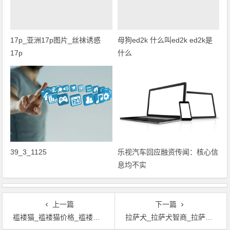
17p_亚洲17p图片_丝袜诱惑
母狗ed2k 什么叫ed2k ed2k是
17p
什么
39_3_1125
乐视汽车回应融资传闻：核心信
息均不实
上一篇
下一篇
褴褛猫_褴褛猫价格_褴褛猫物种_褴褛猫图片
拉萨犬_拉萨犬智商_拉萨犬图片