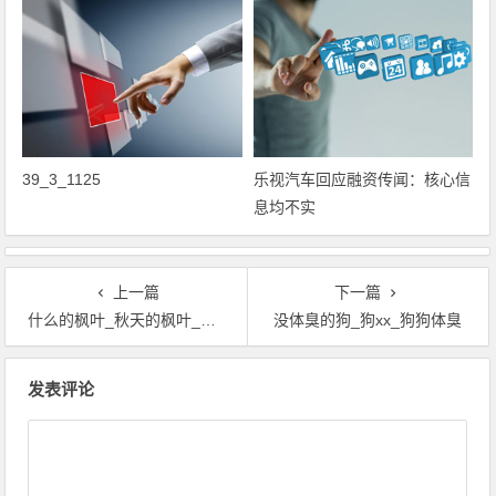
39_3_1125
乐视汽车回应融资传闻：核心信
息均不实
上一篇
下一篇
什么的枫叶_秋天的枫叶_枫叶红_枫叶情缘
没体臭的狗_狗xx_狗狗体臭
文章导航
发表评论