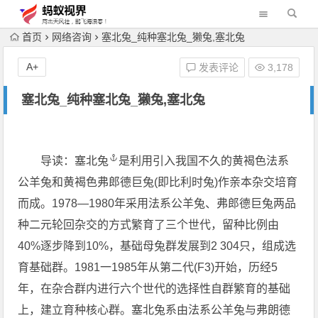
首页
网络咨询
塞北兔_纯种塞北兔_獭兔,塞北兔
A+
发表评论
3,178
塞北兔_纯种塞北兔_獭兔,塞北兔
导读：
塞北兔
是利用引入我国不久的黄褐色法系
公羊兔和黄褐色弗郎德巨兔(即比利时兔)作亲本杂交培育
而成。1978—1980年采用法系公羊兔、弗郎德巨兔两品
种二元轮回杂交的方式繁育了三个世代，留种比例由
40%逐步降到10%，基础母兔群发展到2 304只，组成选
育基础群。1981一1985年从第二代(F3)开始，历经5
年，在杂合群内进行六个世代的选择性自群繁育的基础
上，建立育种核心群。塞北兔系由法系公羊兔与弗朗德