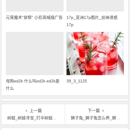
元宵魔术“穿帮” 小尼高喊插广告
17p_亚洲17p图片_丝袜诱惑
17p
母狗ed2k 什么叫ed2k ed2k是
39_3_1125
什么
上一篇
下一篇
树蛙_树蛙寻宝_打伞树蛙_树蛙图片_斑腿树蛙
狮子兔_狮子兔怎么养_狮子兔图片