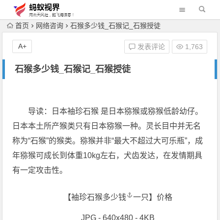
首页
网络咨询
石猴多少钱_石猴记_石猴授徒
A+
发表评论
1,763
石猴多少钱_石猴记_石猴授徒
导读：日本袖珍石猴 是日本猕猴或猕猴低龄幼仔。
日本本土所产猴类只有日本猕猴一种。灵长目中并无名
称为“石猴”的猴类。猕猴并非“最大不超过大可乐瓶”，成
年猕猴可成长到体重10kg左右，犬齿发达，在发情期具
有一定攻击性。
【袖珍
石猴多少钱
一只】价格
JPG - 640x480 - 4KB