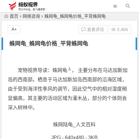
首页
网络咨询
蛛网龟_蛛网龟价格_平背蛛网龟
A+
发表评论
3,466
蛛网龟_蛛网龟价格_平背蛛网龟
宠物视界导读：
蛛网龟
， 主要分布在马达加斯加
岛的西南部。栖息于马达加斯加岛西南部的沿海区域，
由于受到海洋性季风的调节，因此空气中的相对湿度稍
显偏高，其主要的活动区域为灌木丛，部分的个体则会
深入树林中。
蛛网陆龟_人文百科
JPG - 640x480 - 3KB