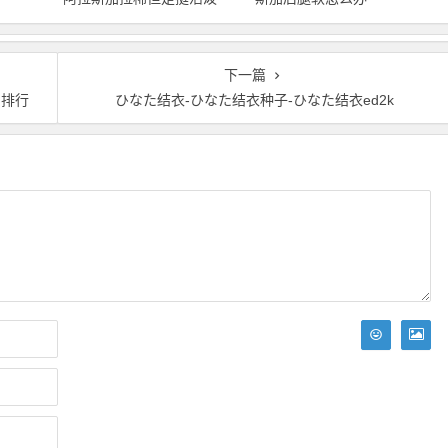
下一篇
网排行
ひなた结衣-ひなた结衣种子-ひなた结衣ed2k