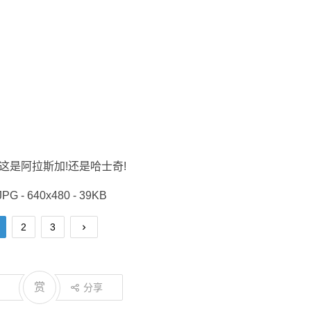
这是阿拉斯加!还是哈士奇!
JPG - 640x480 - 39KB
2
3
赏
分享