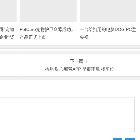
膺“宠物
PetCare宠物护卫众筹成功，
一台给狗用的电脑DOG PC登
企业”奖
产品正式上市
央视
下一篇
杭州 贴心城管APP 举报违规 找车位