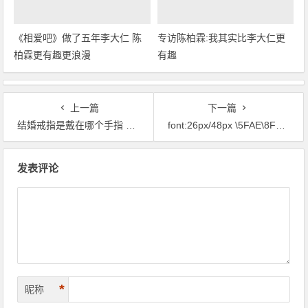
《相爱吧》做了五年李大仁 陈
专访陈柏霖:我其实比李大仁更
柏霖更有趣更浪漫
有趣
上一篇
下一篇
结婚戒指是戴在哪个手指 女性应该戴哪个手指上呢?
font:26px/48px \5FAE\8F6F\96C5\9ED1 \5FAE\8F6F\96C5\9ED1
文章导航
发表评论
*
昵称